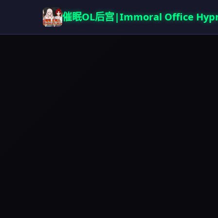
催眠OL后宫|Immoral Office Hypn