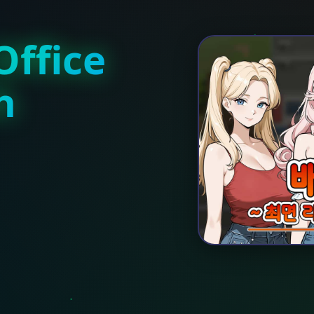
ffice
h