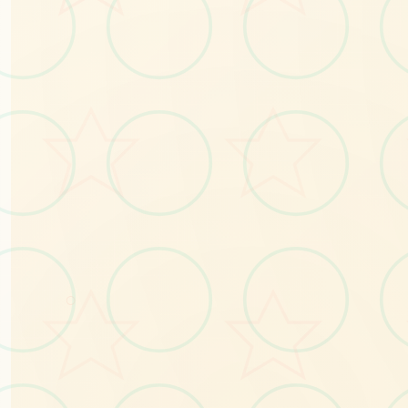
📮
○
No.1