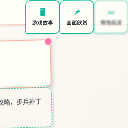
🛏️
📌
🖥️
特色玩法
画面欣赏
游戏故事
，攻略，步兵补丁