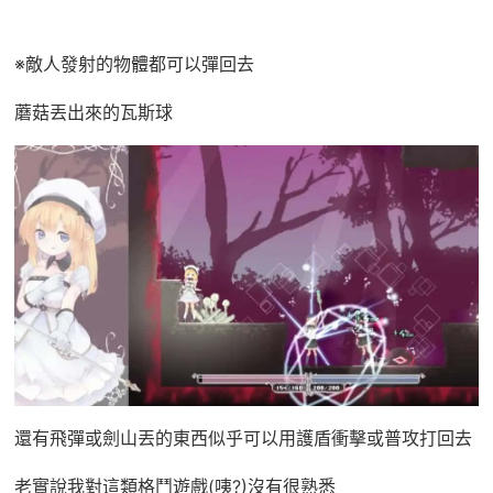
※敵人發射的物體都可以彈回去
蘑菇丟出來的瓦斯球
還有飛彈或劍山丟的東西似乎可以用護盾衝擊或普攻打回去
老實說我對這類格鬥遊戲(咦?)沒有很熟悉