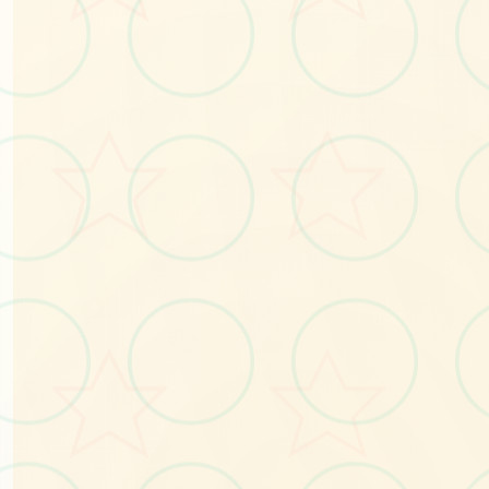
📺
No.1