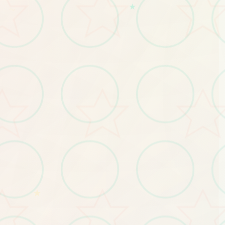
★
～
★