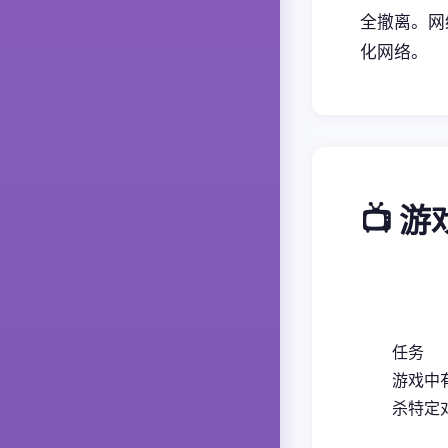
全撤离。网
化网络。
📺 
任务
游戏中
杀特定