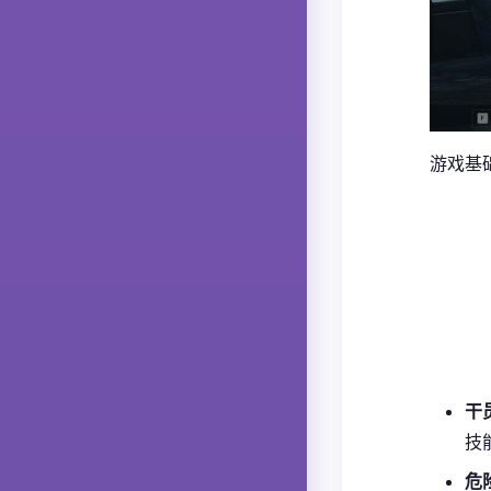
游戏基
干
技
危