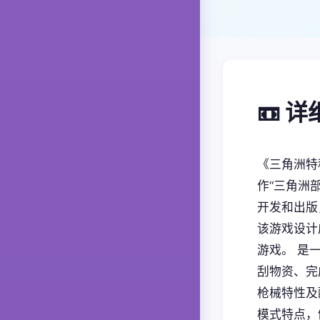
📼 
《三角洲特种
作“三角洲部
开发和出版，1
该游戏设计
游戏。 是
刮物资、完
枪械特性及
模式特点，