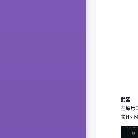
武器
在原版D
装HK 