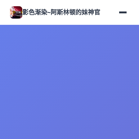
影色渐染~阿斯林顿的妹神官