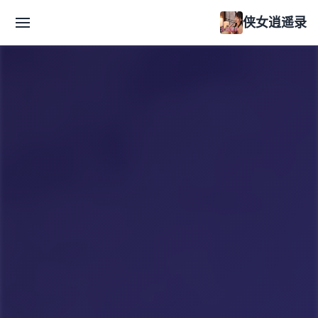
侠女逍遥录