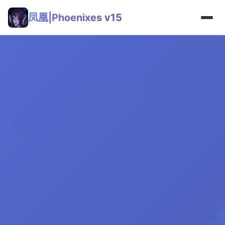
凤凰|Phoenixes v15