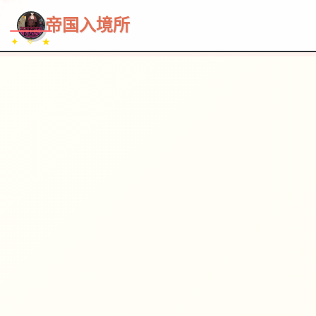
~~~
★
♡
✦
✧
♥
~
→
↗
帝国入境所
✦ ✧ ★