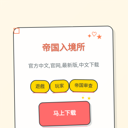
✦
★
♡
帝国入境所
官方中文,官网,最新版,中文下载
帝国审查
玩家
遊戲
→
✦ ★
马上下载