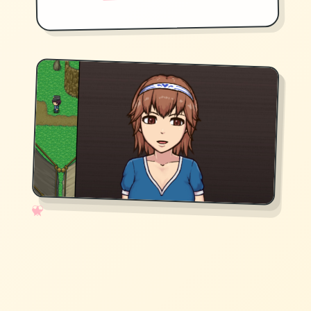
✧
♡
★
♥