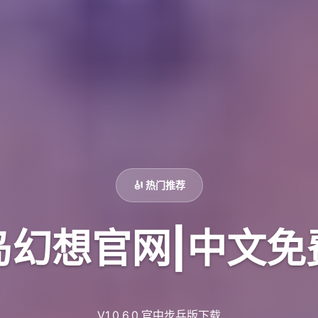
🎻 热门推荐
岛幻想官网|中文免
V1.0.6.0,官中步兵版下载