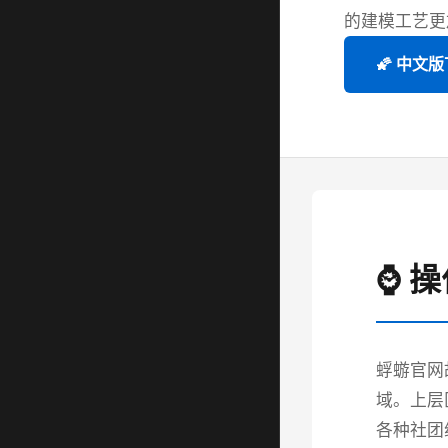
的建模工艺更
🌠 中文
⌚ 
蜉蝣官网
域。上层
各种社团