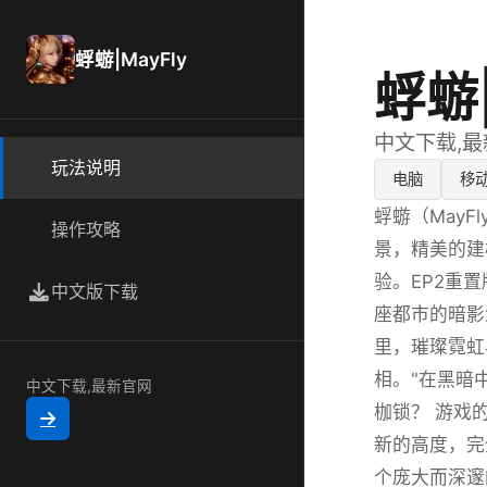
蜉蝣|MayFly
蜉蝣|
中文下载,
玩法说明
电脑
移
蜉蝣（MayF
操作攻略
景，精美的建
验。EP2重
中文版下载
座都市的暗影
里，璀璨霓虹
相。"在黑暗
中文下载,最新官网
枷锁？ 游戏
新的高度，完
个庞大而深邃