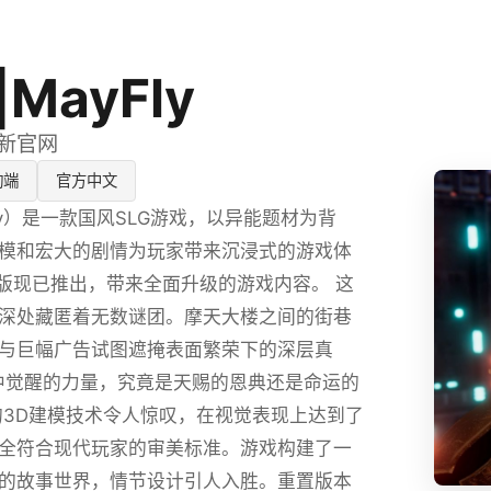
MayFly
最新官网
动端
官方中文
ly）是一款国风SLG游戏，以异能题材为背
模和宏大的剧情为玩家带来沉浸式的游戏体
置版现已推出，带来全面升级的游戏内容。 这
深处藏匿着无数谜团。摩天大楼之间的街巷
与巨幅广告试图遮掩表面繁荣下的深层真
中觉醒的力量，究竟是天赐的恩典还是命运的
的3D建模技术令人惊叹，在视觉表现上达到了
全符合现代玩家的审美标准。游戏构建了一
的故事世界，情节设计引人入胜。重置版本