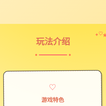
✦
♡
玩法介绍
♡
游戏特色