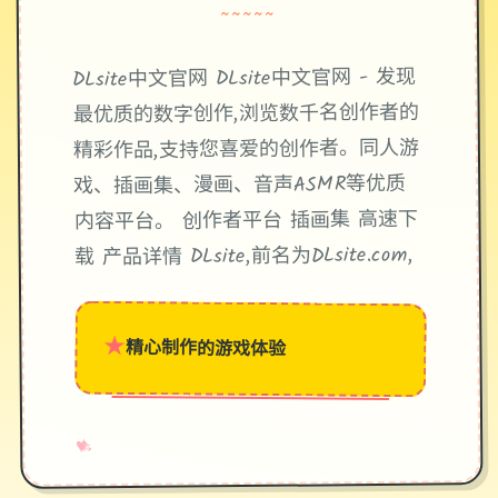
~~~~~
DLsite中文官网 DLsite中文官网 - 发现
最优质的数字创作,浏览数千名创作者的
精彩作品,支持您喜爱的创作者。同人游
戏、插画集、漫画、音声ASMR等优质
内容平台。 创作者平台 插画集 高速下
载 产品详情 DLsite,前名为DLsite.com,
★
精心制作的游戏体验
→
✧
♥