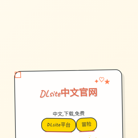
★
✦
♡
DLsite中文官网
中文,下载,免费
冒险
DLsite平台
→