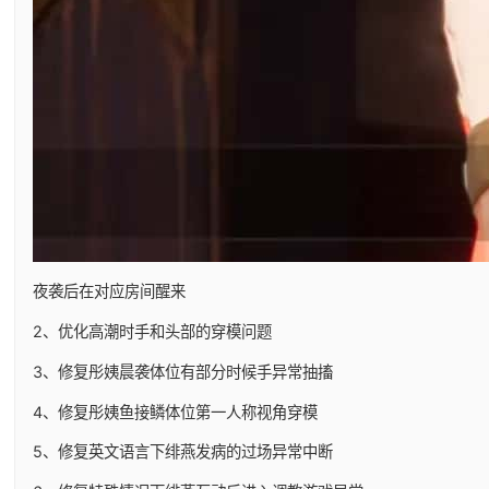
夜袭后在对应房间醒来
2、优化高潮时手和头部的穿模问题
3、修复彤姨晨袭体位有部分时候手异常抽搐
4、修复彤姨鱼接鳞体位第一人称视角穿模
5、修复英文语言下绯燕发病的过场异常中断