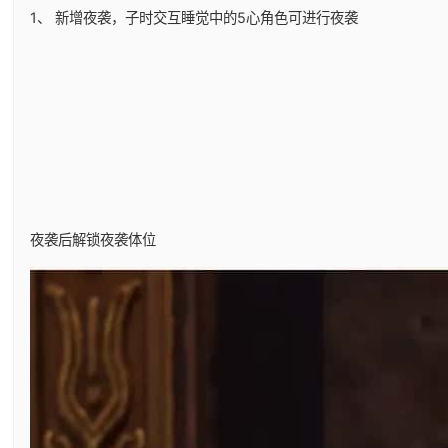
1、 新增夜袭，子时交互睡觉中的5心角色可进行夜袭
夜袭后解锁夜袭体位