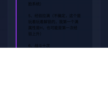
脸系统）
5、经验拉满（不确定，这个是
玩着玩着解锁的，我第一个满
属性是H，也可能是第一次经
验上升）
6、战斗十次
7、男性打出暴击十次
8、女性失败十次
9、在洗澡或者上厕所时与她战
斗
10、你被女孩袭击（奴役积极
性格状态女孩会来找你，你房