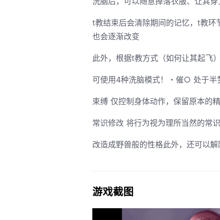
洗脑后，可以随意掉落衣服、让其穿
t教结束后会清除期间的记忆，t教
也会逐渐改变
此外，根据t教方式（如何让其起飞
可使用4种洗脑模式！・催○ 处于
束缚 仅控制身体动作，保留原本的
常识修改 将行为视为理所当然的常
改造成野兽般的性格此外，还可以解
游戏截图